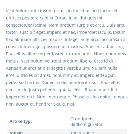
Vestibulum ante ipsum primis in faucibus orci luctus et
ultrices posuere cubilia Curae; In ac dui quis mi
consectetuer lacinia. Nam pretium turpis et arcu. Duis arcu
tortor, suscipit eget, imperdiet nec, imperdiet iaculis, ipsum.
Sed aliquam ultrices mauris. Integer ante arcu, accumsan a,
consectetuer eget, posuere ut, mauris. Praesent adipiscing.
Phasellus ullamcorper ipsum rutrum nunc. Nunc nonummy
metus. Vestibulum volutpat pretium libero. Cras id dui.
Aenean ut eros et nisl sagittis vestibulum. Nullam nulla
eros, ultricies sit amet, nonummy id, imperdiet feugiat,
pede. Sed lectus. Donec mollis hendrerit risus. Phasellus
nec sem in justo pellentesque facilisis. Etiam imperdiet
imperdiet orci. Nunc nec neque. Phasellus leo dolor, tempus
non, auctor et, hendrerit quis, nisi.
Grundpreis,
Artikeltyp:
Bildkonfigurator
Inhalt:
100 g, 500 g