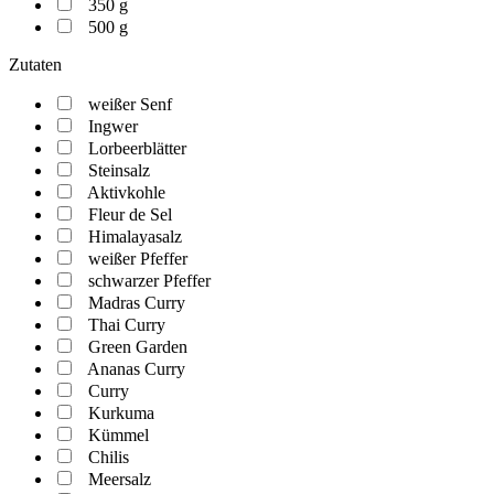
350 g
500 g
Zutaten
weißer Senf
Ingwer
Lorbeerblätter
Steinsalz
Aktivkohle
Fleur de Sel
Himalayasalz
weißer Pfeffer
schwarzer Pfeffer
Madras Curry
Thai Curry
Green Garden
Ananas Curry
Curry
Kurkuma
Kümmel
Chilis
Meersalz