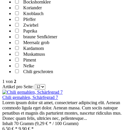
Bockshornklee
Koriander
Knoblauch
Pfeffer
Zwiebel
Paprika
braune Senfkörner
Meersalz grob
Kardamom
Muskatnuss
Piment
Nelke
Chili geschroten
1
von
2
Artikel pro Seite:
Chili gemahlen, Schärfegrad 7
Lorem ipsum dolor sit amet, consectetuer adipiscing elit. Aenean
commodo ligula eget dolor. Aenean massa. Cum sociis natoque
penatibus et magnis dis parturient montes, nascetur ridiculus mus.
Donec quam felis, ultricies nec, pellentesque...
Inhalt
70 Gramm
(9,29 € * / 100 Gramm)
6,50 € *
9,90 € *