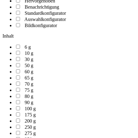
Hervorgehoben
Benachrichtigung
Standardkonfigurator
Auswahlkonfigurator
Bildkonfigurator
Inhalt
6 g
10 g
30 g
50 g
60 g
65 g
70 g
75 g
80 g
90 g
100 g
175 g
200 g
250 g
275 g