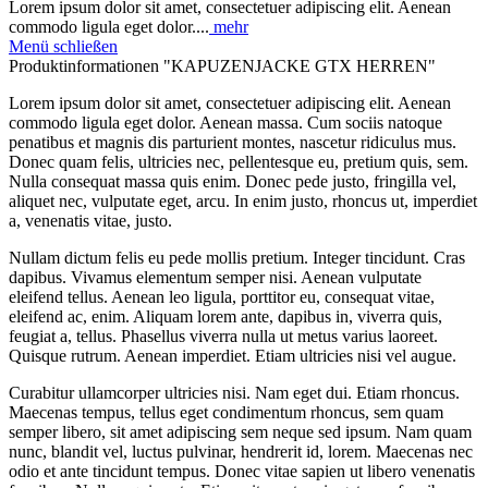
Lorem ipsum dolor sit amet, consectetuer adipiscing elit. Aenean
commodo ligula eget dolor....
mehr
Menü schließen
Produktinformationen "KAPUZENJACKE GTX HERREN"
Lorem ipsum dolor sit amet, consectetuer adipiscing elit. Aenean
commodo ligula eget dolor. Aenean massa. Cum sociis natoque
penatibus et magnis dis parturient montes, nascetur ridiculus mus.
Donec quam felis, ultricies nec, pellentesque eu, pretium quis, sem.
Nulla consequat massa quis enim. Donec pede justo, fringilla vel,
aliquet nec, vulputate eget, arcu. In enim justo, rhoncus ut, imperdiet
a, venenatis vitae, justo.
Nullam dictum felis eu pede mollis pretium. Integer tincidunt. Cras
dapibus. Vivamus elementum semper nisi. Aenean vulputate
eleifend tellus. Aenean leo ligula, porttitor eu, consequat vitae,
eleifend ac, enim. Aliquam lorem ante, dapibus in, viverra quis,
feugiat a, tellus. Phasellus viverra nulla ut metus varius laoreet.
Quisque rutrum. Aenean imperdiet. Etiam ultricies nisi vel augue.
Curabitur ullamcorper ultricies nisi. Nam eget dui. Etiam rhoncus.
Maecenas tempus, tellus eget condimentum rhoncus, sem quam
semper libero, sit amet adipiscing sem neque sed ipsum. Nam quam
nunc, blandit vel, luctus pulvinar, hendrerit id, lorem. Maecenas nec
odio et ante tincidunt tempus. Donec vitae sapien ut libero venenatis