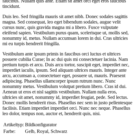
faucibus. Nullam quis ante. Etiam sit amet orci eget eros faucibus
tincidunt.
Duis leo. Sed fringilla mauris sit amet nibh. Donec sodales sagittis
magna. Sed consequat, leo eget bibendum sodales, augue velit
cursus nunc, quis gravida magna mi a libero. Fusce vulputate
eleifend sapien. Vestibulum purus quam, scelerisque ut, mollis sed,
nonummy id, metus. Nullam accumsan lorem in dui. Cras ultricies
mi eu turpis hendrerit fringilla.
Vestibulum ante ipsum primis in faucibus orci luctus et ultrices
posuere cubilia Curae; In ac dui quis mi consectetuer lacinia. Nam
pretium turpis et arcu. Duis arcu tortor, suscipit eget, imperdiet nec,
imperdiet iaculis, ipsum. Sed aliquam ultrices mauris. Integer ante
arcu, accumsan a, consectetuer eget, posuere ut, mauris. Praesent
adipiscing. Phasellus ullamcorper ipsum rutrum nunc. Nunc
nonummy metus. Vestibulum volutpat pretium libero. Cras id dui.
Aenean ut eros et nisl sagittis vestibulum. Nullam nulla eros,
ultricies sit amet, nonummy id, imperdiet feugiat, pede. Sed lectus.
Donec mollis hendrerit risus. Phasellus nec sem in justo pellentesque
facilisis. Etiam imperdiet imperdiet orci. Nunc nec neque. Phasellus
leo dolor, tempus non, auctor et, hendrerit quis, nisi.
Artikeltyp:
Bildkonfigurator
Farbe:
Gelb, Royal, Schwarz