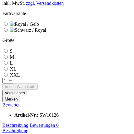
inkl. MwSt.
zzgl. Versandkosten
Farbvariante
Größe
S
M
L
XL
XXL
In den Warenkorb
Vergleichen
Merken
Bewerten
Artikel-Nr.:
SW10126
Beschreibung
Bewertungen
0
Beschreibung