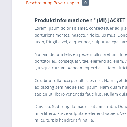
Beschreibung
Bewertungen
0
Produktinformationen "(MI) JACKET
Lorem ipsum dolor sit amet, consectetuer adipi
parturient montes, nascetur ridiculus mus. Done
justo, fringilla vel, aliquet nec, vulputate eget, a
Nullam dictum felis eu pede mollis pretium. Int
porttitor eu, consequat vitae, eleifend ac, enim. 
Quisque rutrum. Aenean imperdiet. Etiam ultrici
Curabitur ullamcorper ultricies nisi. Nam eget
adipiscing sem neque sed ipsum. Nam quam nunc, 
sapien ut libero venenatis faucibus. Nullam quis 
Duis leo. Sed fringilla mauris sit amet nibh. D
mi a libero. Fusce vulputate eleifend sapien. V
mi eu turpis hendrerit fringilla.