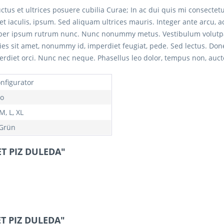
ctus et ultrices posuere cubilia Curae; In ac dui quis mi consectet
iet iaculis, ipsum. Sed aliquam ultrices mauris. Integer ante arcu,
rper ipsum rutrum nunc. Nunc nonummy metus. Vestibulum volutpat 
icies sit amet, nonummy id, imperdiet feugiat, pede. Sed lectus. Don
erdiet orci. Nunc nec neque. Phasellus leo dolor, tempus non, auctor
onfigurator
o
 M, L, XL
 Grün
ET PIZ DULEDA"
ET PIZ DULEDA"