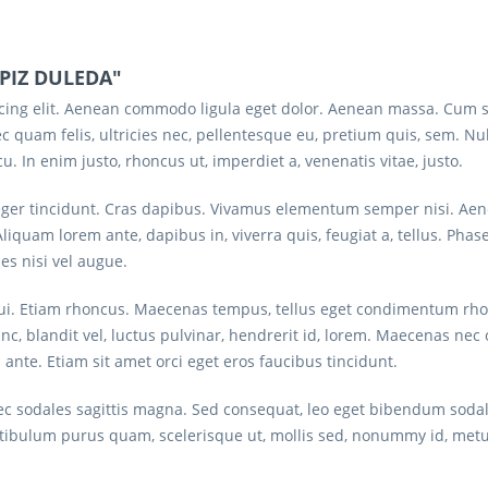
 PIZ DULEDA"
scing elit. Aenean commodo ligula eget dolor. Aenean massa. Cum s
c quam felis, ultricies nec, pellentesque eu, pretium quis, sem. 
rcu. In enim justo, rhoncus ut, imperdiet a, venenatis vitae, justo.
eger tincidunt. Cras dapibus. Vivamus elementum semper nisi. Aenea
Aliquam lorem ante, dapibus in, viverra quis, feugiat a, tellus. Phas
es nisi vel augue.
 dui. Etiam rhoncus. Maecenas tempus, tellus eget condimentum rh
blandit vel, luctus pulvinar, hendrerit id, lorem. Maecenas nec o
ante. Etiam sit amet orci eget eros faucibus tincidunt.
onec sodales sagittis magna. Sed consequat, leo eget bibendum soda
estibulum purus quam, scelerisque ut, mollis sed, nonummy id, metu