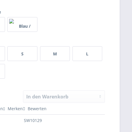
e
S
M
L
In den Warenkorb
en
Merken
Bewerten
SW10129