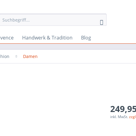
ovence
Handwerk & Tradition
Blog
shion
Damen
249,95
inkl. MwSt.
zzg