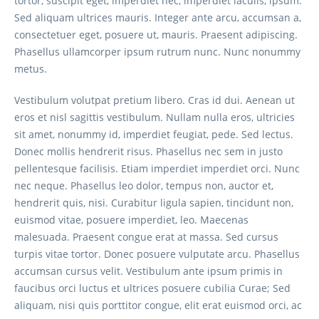
tortor, suscipit eget, imperdiet nec, imperdiet iaculis, ipsum.
Sed aliquam ultrices mauris. Integer ante arcu, accumsan a,
consectetuer eget, posuere ut, mauris. Praesent adipiscing.
Phasellus ullamcorper ipsum rutrum nunc. Nunc nonummy
metus.
Vestibulum volutpat pretium libero. Cras id dui. Aenean ut
eros et nisl sagittis vestibulum. Nullam nulla eros, ultricies
sit amet, nonummy id, imperdiet feugiat, pede. Sed lectus.
Donec mollis hendrerit risus. Phasellus nec sem in justo
pellentesque facilisis. Etiam imperdiet imperdiet orci. Nunc
nec neque. Phasellus leo dolor, tempus non, auctor et,
hendrerit quis, nisi. Curabitur ligula sapien, tincidunt non,
euismod vitae, posuere imperdiet, leo. Maecenas
malesuada. Praesent congue erat at massa. Sed cursus
turpis vitae tortor. Donec posuere vulputate arcu. Phasellus
accumsan cursus velit. Vestibulum ante ipsum primis in
faucibus orci luctus et ultrices posuere cubilia Curae; Sed
aliquam, nisi quis porttitor congue, elit erat euismod orci, ac