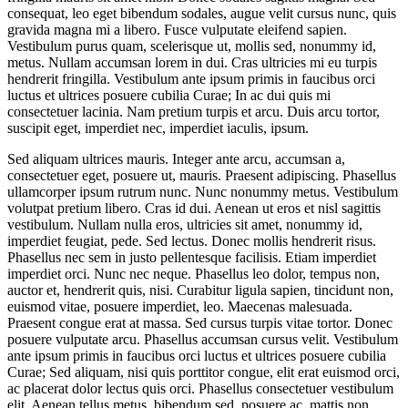
consequat, leo eget bibendum sodales, augue velit cursus nunc, quis
gravida magna mi a libero. Fusce vulputate eleifend sapien.
Vestibulum purus quam, scelerisque ut, mollis sed, nonummy id,
metus. Nullam accumsan lorem in dui. Cras ultricies mi eu turpis
hendrerit fringilla. Vestibulum ante ipsum primis in faucibus orci
luctus et ultrices posuere cubilia Curae; In ac dui quis mi
consectetuer lacinia. Nam pretium turpis et arcu. Duis arcu tortor,
suscipit eget, imperdiet nec, imperdiet iaculis, ipsum.
Sed aliquam ultrices mauris. Integer ante arcu, accumsan a,
consectetuer eget, posuere ut, mauris. Praesent adipiscing. Phasellus
ullamcorper ipsum rutrum nunc. Nunc nonummy metus. Vestibulum
volutpat pretium libero. Cras id dui. Aenean ut eros et nisl sagittis
vestibulum. Nullam nulla eros, ultricies sit amet, nonummy id,
imperdiet feugiat, pede. Sed lectus. Donec mollis hendrerit risus.
Phasellus nec sem in justo pellentesque facilisis. Etiam imperdiet
imperdiet orci. Nunc nec neque. Phasellus leo dolor, tempus non,
auctor et, hendrerit quis, nisi. Curabitur ligula sapien, tincidunt non,
euismod vitae, posuere imperdiet, leo. Maecenas malesuada.
Praesent congue erat at massa. Sed cursus turpis vitae tortor. Donec
posuere vulputate arcu. Phasellus accumsan cursus velit. Vestibulum
ante ipsum primis in faucibus orci luctus et ultrices posuere cubilia
Curae; Sed aliquam, nisi quis porttitor congue, elit erat euismod orci,
ac placerat dolor lectus quis orci. Phasellus consectetuer vestibulum
elit. Aenean tellus metus, bibendum sed, posuere ac, mattis non,