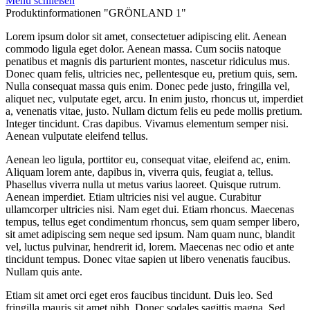
Menü schließen
Produktinformationen "GRÖNLAND 1"
Lorem ipsum dolor sit amet, consectetuer adipiscing elit. Aenean
commodo ligula eget dolor. Aenean massa. Cum sociis natoque
penatibus et magnis dis parturient montes, nascetur ridiculus mus.
Donec quam felis, ultricies nec, pellentesque eu, pretium quis, sem.
Nulla consequat massa quis enim. Donec pede justo, fringilla vel,
aliquet nec, vulputate eget, arcu. In enim justo, rhoncus ut, imperdiet
a, venenatis vitae, justo. Nullam dictum felis eu pede mollis pretium.
Integer tincidunt. Cras dapibus. Vivamus elementum semper nisi.
Aenean vulputate eleifend tellus.
Aenean leo ligula, porttitor eu, consequat vitae, eleifend ac, enim.
Aliquam lorem ante, dapibus in, viverra quis, feugiat a, tellus.
Phasellus viverra nulla ut metus varius laoreet. Quisque rutrum.
Aenean imperdiet. Etiam ultricies nisi vel augue. Curabitur
ullamcorper ultricies nisi. Nam eget dui. Etiam rhoncus. Maecenas
tempus, tellus eget condimentum rhoncus, sem quam semper libero,
sit amet adipiscing sem neque sed ipsum. Nam quam nunc, blandit
vel, luctus pulvinar, hendrerit id, lorem. Maecenas nec odio et ante
tincidunt tempus. Donec vitae sapien ut libero venenatis faucibus.
Nullam quis ante.
Etiam sit amet orci eget eros faucibus tincidunt. Duis leo. Sed
fringilla mauris sit amet nibh. Donec sodales sagittis magna. Sed