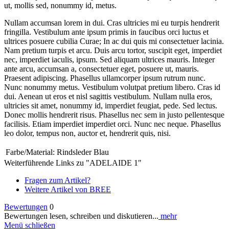
ut, mollis sed, nonummy id, metus.
Nullam accumsan lorem in dui. Cras ultricies mi eu turpis hendrerit
fringilla. Vestibulum ante ipsum primis in faucibus orci luctus et
ultrices posuere cubilia Curae; In ac dui quis mi consectetuer lacinia.
Nam pretium turpis et arcu. Duis arcu tortor, suscipit eget, imperdiet
nec, imperdiet iaculis, ipsum. Sed aliquam ultrices mauris. Integer
ante arcu, accumsan a, consectetuer eget, posuere ut, mauris.
Praesent adipiscing. Phasellus ullamcorper ipsum rutrum nunc.
Nunc nonummy metus. Vestibulum volutpat pretium libero. Cras id
dui. Aenean ut eros et nisl sagittis vestibulum. Nullam nulla eros,
ultricies sit amet, nonummy id, imperdiet feugiat, pede. Sed lectus.
Donec mollis hendrerit risus. Phasellus nec sem in justo pellentesque
facilisis. Etiam imperdiet imperdiet orci. Nunc nec neque. Phasellus
leo dolor, tempus non, auctor et, hendrerit quis, nisi.
Farbe/Material:
Rindsleder Blau
Weiterführende Links zu "ADELAIDE 1"
Fragen zum Artikel?
Weitere Artikel von BREE
Bewertungen
0
Bewertungen lesen, schreiben und diskutieren...
mehr
Menü schließen