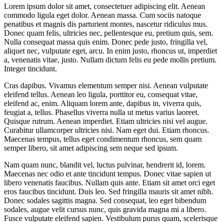
Lorem ipsum dolor sit amet, consectetuer adipiscing elit. Aenean
commodo ligula eget dolor. Aenean massa. Cum sociis natoque
penatibus et magnis dis parturient montes, nascetur ridiculus mus.
Donec quam felis, ultricies nec, pellentesque eu, pretium quis, sem.
Nulla consequat massa quis enim. Donec pede justo, fringilla vel,
aliquet nec, vulputate eget, arcu. In enim justo, rhoncus ut, imperdiet
a, venenatis vitae, justo. Nullam dictum felis eu pede mollis pretium.
Integer tincidunt.
Cras dapibus. Vivamus elementum semper nisi. Aenean vulputate
eleifend tellus. Aenean leo ligula, porttitor eu, consequat vitae,
eleifend ac, enim. Aliquam lorem ante, dapibus in, viverra quis,
feugiat a, tellus. Phasellus viverra nulla ut metus varius laoreet.
Quisque rutrum. Aenean imperdiet. Etiam ultricies nisi vel augue.
Curabitur ullamcorper ultricies nisi. Nam eget dui. Etiam rhoncus.
Maecenas tempus, tellus eget condimentum rhoncus, sem quam
semper libero, sit amet adipiscing sem neque sed ipsum.
Nam quam nunc, blandit vel, luctus pulvinar, hendrerit id, lorem.
Maecenas nec odio et ante tincidunt tempus. Donec vitae sapien ut
libero venenatis faucibus. Nullam quis ante. Etiam sit amet orci eget
eros faucibus tincidunt. Duis leo. Sed fringilla mauris sit amet nibh.
Donec sodales sagittis magna. Sed consequat, leo eget bibendum
sodales, augue velit cursus nunc, quis gravida magna mi a libero.
Fusce vulputate eleifend sapien. Vestibulum purus quam, scelerisque