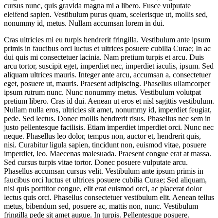
cursus nunc, quis gravida magna mi a libero. Fusce vulputate
eleifend sapien. Vestibulum purus quam, scelerisque ut, mollis sed,
nonummy id, metus. Nullam accumsan lorem in dui.
Cras ultricies mi eu turpis hendrerit fringilla. Vestibulum ante ipsum
primis in faucibus orci luctus et ultrices posuere cubilia Curae; In ac
dui quis mi consectetuer lacinia. Nam pretium turpis et arcu. Duis
arcu tortor, suscipit eget, imperdiet nec, imperdiet iaculis, ipsum. Sed
aliquam ultrices mauris. Integer ante arcu, accumsan a, consectetuer
eget, posuere ut, mauris. Praesent adipiscing. Phasellus ullamcorper
ipsum rutrum nunc. Nunc nonummy metus. Vestibulum volutpat
pretium libero. Cras id dui. Aenean ut eros et nisl sagittis vestibulum.
Nullam nulla eros, ultricies sit amet, nonummy id, imperdiet feugiat,
pede. Sed lectus. Donec mollis hendrerit risus. Phasellus nec sem in
justo pellentesque facilisis. Etiam imperdiet imperdiet orci. Nunc nec
neque. Phasellus leo dolor, tempus non, auctor et, hendrerit quis,
nisi. Curabitur ligula sapien, tincidunt non, euismod vitae, posuere
imperdiet, leo. Maecenas malesuada. Praesent congue erat at massa.
Sed cursus turpis vitae tortor. Donec posuere vulputate arcu.
Phasellus accumsan cursus velit. Vestibulum ante ipsum primis in
faucibus orci luctus et ultrices posuere cubilia Curae; Sed aliquam,
nisi quis porttitor congue, elit erat euismod orci, ac placerat dolor
lectus quis orci. Phasellus consectetuer vestibulum elit. Aenean tellus
metus, bibendum sed, posuere ac, mattis non, nunc. Vestibulum
fringilla pede sit amet augue. In turpis. Pellentesque posuere.