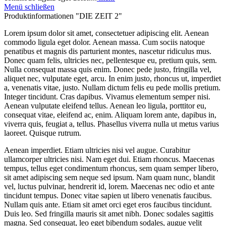
Menü schließen
Produktinformationen "DIE ZEIT 2"
Lorem ipsum dolor sit amet, consectetuer adipiscing elit. Aenean
commodo ligula eget dolor. Aenean massa. Cum sociis natoque
penatibus et magnis dis parturient montes, nascetur ridiculus mus.
Donec quam felis, ultricies nec, pellentesque eu, pretium quis, sem.
Nulla consequat massa quis enim. Donec pede justo, fringilla vel,
aliquet nec, vulputate eget, arcu. In enim justo, rhoncus ut, imperdiet
a, venenatis vitae, justo. Nullam dictum felis eu pede mollis pretium.
Integer tincidunt. Cras dapibus. Vivamus elementum semper nisi.
Aenean vulputate eleifend tellus. Aenean leo ligula, porttitor eu,
consequat vitae, eleifend ac, enim. Aliquam lorem ante, dapibus in,
viverra quis, feugiat a, tellus. Phasellus viverra nulla ut metus varius
laoreet. Quisque rutrum.
Aenean imperdiet. Etiam ultricies nisi vel augue. Curabitur
ullamcorper ultricies nisi. Nam eget dui. Etiam rhoncus. Maecenas
tempus, tellus eget condimentum rhoncus, sem quam semper libero,
sit amet adipiscing sem neque sed ipsum. Nam quam nunc, blandit
vel, luctus pulvinar, hendrerit id, lorem. Maecenas nec odio et ante
tincidunt tempus. Donec vitae sapien ut libero venenatis faucibus.
Nullam quis ante. Etiam sit amet orci eget eros faucibus tincidunt.
Duis leo. Sed fringilla mauris sit amet nibh. Donec sodales sagittis
magna. Sed consequat, leo eget bibendum sodales, augue velit